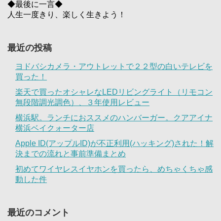
◆最後に一言◆
人生一度きり、楽しく生きよう！
最近の投稿
ヨドバシカメラ・アウトレットで２２型の白いテレビを
買った！
楽天で買ったオシャレなLEDリビングライト（リモコン
無段階調光調色）、３年使用レビュー
横浜駅。ランチにおススメのハンバーガー。クアアイナ
横浜ベイクォーター店
Apple ID(アップルID)が不正利用(ハッキング)された！解
決までの流れと事前準備まとめ
初めてワイヤレスイヤホンを買ったら、めちゃくちゃ感
動した件
最近のコメント