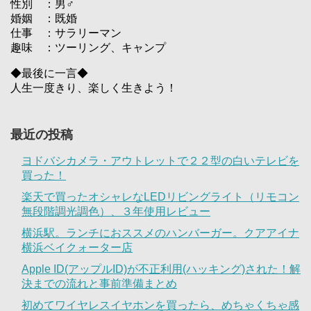
性別 ：男♂
婚姻 ：既婚
仕事 ：サラリーマン
趣味 ：ツーリング、キャンプ
◆最後に一言◆
人生一度きり、楽しく生きよう！
最近の投稿
ヨドバシカメラ・アウトレットで２２型の白いテレビを
買った！
楽天で買ったオシャレなLEDリビングライト（リモコン
無段階調光調色）、３年使用レビュー
横浜駅。ランチにおススメのハンバーガー。クアアイナ
横浜ベイクォーター店
Apple ID(アップルID)が不正利用(ハッキング)された！解
決までの流れと事前準備まとめ
初めてワイヤレスイヤホンを買ったら、めちゃくちゃ感