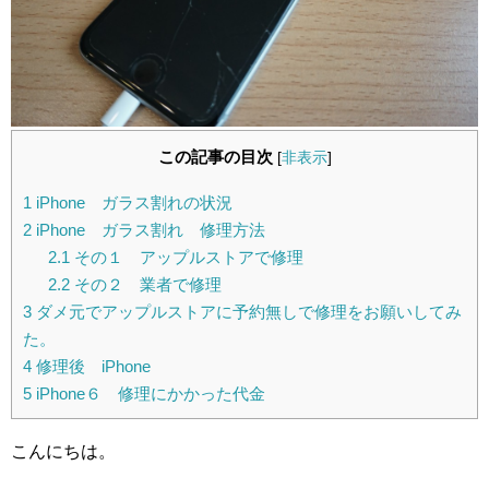
この記事の目次
[
非表示
]
1
iPhone ガラス割れの状況
2
iPhone ガラス割れ 修理方法
2.1
その１ アップルストアで修理
2.2
その２ 業者で修理
3
ダメ元でアップルストアに予約無しで修理をお願いしてみ
た。
4
修理後 iPhone
5
iPhone６ 修理にかかった代金
こんにちは。