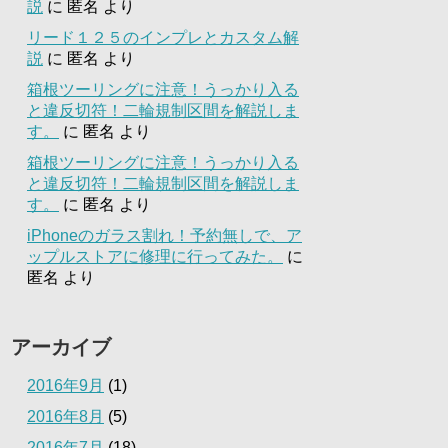
説
に
匿名
より
リード１２５のインプレとカスタム解
説
に
匿名
より
箱根ツーリングに注意！うっかり入る
と違反切符！二輪規制区間を解説しま
す。
に
匿名
より
箱根ツーリングに注意！うっかり入る
と違反切符！二輪規制区間を解説しま
す。
に
匿名
より
iPhoneのガラス割れ！予約無しで、ア
ップルストアに修理に行ってみた。
に
匿名
より
アーカイブ
2016年9月
(1)
2016年8月
(5)
2016年7月
(18)