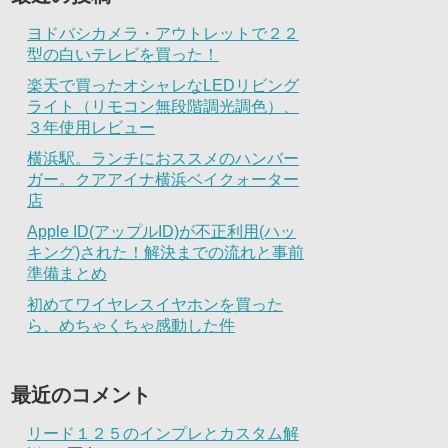
ヨドバシカメラ・アウトレットで２２
型の白いテレビを買った！
楽天で買ったオシャレなLEDリビング
ライト（リモコン無段階調光調色）、
３年使用レビュー
横浜駅。ランチにおススメのハンバー
ガー。クアアイナ横浜ベイクォーター
店
Apple ID(アップルID)が不正利用(ハッ
キング)された！解決までの流れと事前
準備まとめ
初めてワイヤレスイヤホンを買った
ら、めちゃくちゃ感動した件
最近のコメント
リード１２５のインプレとカスタム解