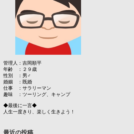
管理人：吉岡順平
年齢 ：２９歳
性別 ：男♂
婚姻 ：既婚
仕事 ：サラリーマン
趣味 ：ツーリング、キャンプ
◆最後に一言◆
人生一度きり、楽しく生きよう！
最近の投稿