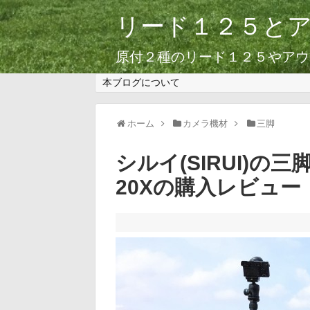
リード１２５と
原付２種のリード１２５やアウ
本ブログについて
ホーム
カメラ機材
三脚
シルイ(SIRUI)の三
20Xの購入レビュー