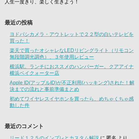
人生一度きり、楽しく生きよう！
最近の投稿
ヨドバシカメラ・アウトレットで２２型の白いテレビを
買った！
楽天で買ったオシャレなLEDリビングライト（リモコン
無段階調光調色）、３年使用レビュー
横浜駅。ランチにおススメのハンバーガー。クアアイナ
横浜ベイクォーター店
Apple ID(アップルID)が不正利用(ハッキング)された！解
決までの流れと事前準備まとめ
初めてワイヤレスイヤホンを買ったら、めちゃくちゃ感
動した件
最近のコメント
リード１２５のインプレとカスタム解説
に
匿名
より