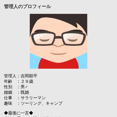
管理人のプロフィール
管理人：吉岡順平
年齢 ：２９歳
性別 ：男♂
婚姻 ：既婚
仕事 ：サラリーマン
趣味 ：ツーリング、キャンプ
◆最後に一言◆