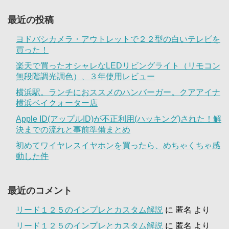
最近の投稿
ヨドバシカメラ・アウトレットで２２型の白いテレビを
買った！
楽天で買ったオシャレなLEDリビングライト（リモコン
無段階調光調色）、３年使用レビュー
横浜駅。ランチにおススメのハンバーガー。クアアイナ
横浜ベイクォーター店
Apple ID(アップルID)が不正利用(ハッキング)された！解
決までの流れと事前準備まとめ
初めてワイヤレスイヤホンを買ったら、めちゃくちゃ感
動した件
最近のコメント
リード１２５のインプレとカスタム解説
に
匿名
より
リード１２５のインプレとカスタム解説
に
匿名
より