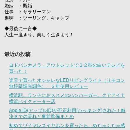
婚姻 ：既婚
仕事 ：サラリーマン
趣味 ：ツーリング、キャンプ
◆最後に一言◆
人生一度きり、楽しく生きよう！
最近の投稿
ヨドバシカメラ・アウトレットで２２型の白いテレビを
買った！
楽天で買ったオシャレなLEDリビングライト（リモコン
無段階調光調色）、３年使用レビュー
横浜駅。ランチにおススメのハンバーガー。クアアイナ
横浜ベイクォーター店
Apple ID(アップルID)が不正利用(ハッキング)された！解
決までの流れと事前準備まとめ
初めてワイヤレスイヤホンを買ったら、めちゃくちゃ感