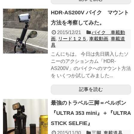
HDR-AS200V バイク マウント
方法を考察してみた。
2015/12/21
バイク 車載動
画
,
リード１２５
,
車載動画
,
車載道
具
こんにちは。 今日は先日購入したソ
ニーのアクションカム「HDR-
AS200V」のバイクへのマウント方法
を いくつか試してみました...
記事を読む
最強のトラベル三脚＝ベルボン
『ULTRA 353 mini』＋『ULTRA
STICK SELFIE』
2015/11/30
三脚
,
車載道具