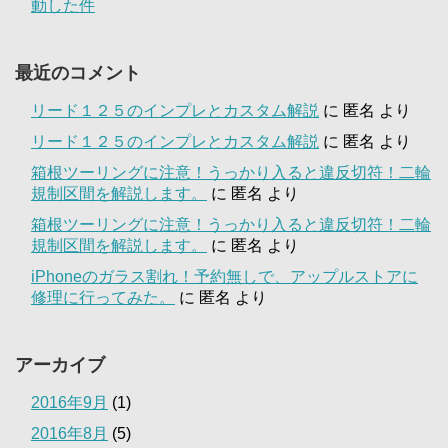
動した件
最近のコメント
リード１２５のインプレとカスタム解説
に
匿名
より
リード１２５のインプレとカスタム解説
に
匿名
より
箱根ツーリングに注意！うっかり入ると違反切符！二輪
規制区間を解説します。
に
匿名
より
箱根ツーリングに注意！うっかり入ると違反切符！二輪
規制区間を解説します。
に
匿名
より
iPhoneのガラス割れ！予約無しで、アップルストアに
修理に行ってみた。
に
匿名
より
アーカイブ
2016年9月
(1)
2016年8月
(5)