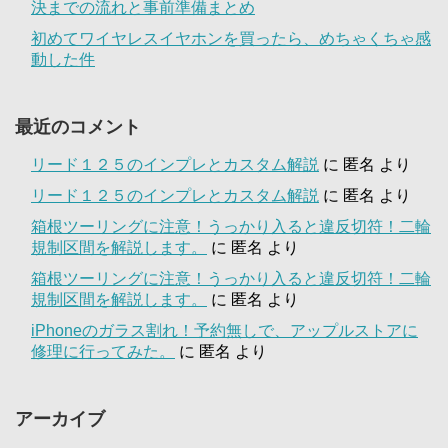
決までの流れと事前準備まとめ
初めてワイヤレスイヤホンを買ったら、めちゃくちゃ感
動した件
最近のコメント
リード１２５のインプレとカスタム解説
に
匿名
より
リード１２５のインプレとカスタム解説
に
匿名
より
箱根ツーリングに注意！うっかり入ると違反切符！二輪
規制区間を解説します。
に
匿名
より
箱根ツーリングに注意！うっかり入ると違反切符！二輪
規制区間を解説します。
に
匿名
より
iPhoneのガラス割れ！予約無しで、アップルストアに
修理に行ってみた。
に
匿名
より
アーカイブ