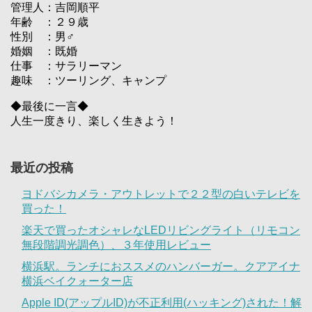
管理人：吉岡順平
年齢 ：２９歳
性別 ：男♂
婚姻 ：既婚
仕事 ：サラリーマン
趣味 ：ツーリング、キャンプ
◆最後に一言◆
人生一度きり、楽しく生きよう！
最近の投稿
ヨドバシカメラ・アウトレットで２２型の白いテレビを
買った！
楽天で買ったオシャレなLEDリビングライト（リモコン
無段階調光調色）、３年使用レビュー
横浜駅。ランチにおススメのハンバーガー。クアアイナ
横浜ベイクォーター店
Apple ID(アップルID)が不正利用(ハッキング)された！解