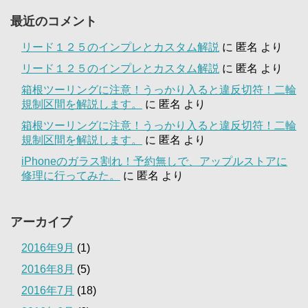
最近のコメント
リード１２５のインプレとカスタム解説
に
匿名
より
リード１２５のインプレとカスタム解説
に
匿名
より
箱根ツーリングに注意！うっかり入ると違反切符！二輪
規制区間を解説します。
に
匿名
より
箱根ツーリングに注意！うっかり入ると違反切符！二輪
規制区間を解説します。
に
匿名
より
iPhoneのガラス割れ！予約無しで、アップルストアに
修理に行ってみた。
に
匿名
より
アーカイブ
2016年9月
(1)
2016年8月
(5)
2016年7月
(18)