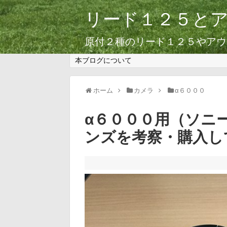
リード１２５と
原付２種のリード１２５やアウ
本ブログについて
ホーム
カメラ
α６０００
α６０００用（ソニ
ンズを考察・購入し