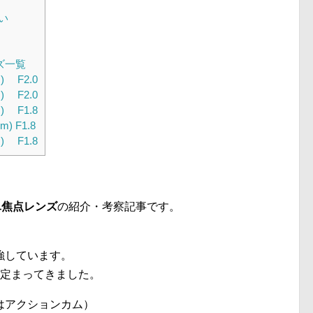
い
ズ一覧
 F2.0
 F2.0
 F1.8
 F1.8
 F1.8
単焦点レンズ
の紹介・考察記事です。
強しています。
と定まってきました。
はアクションカム）