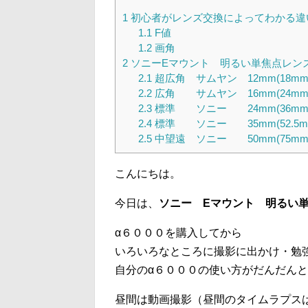
1
初心者がレンズ交換によってわかる違
1.1
F値
1.2
画角
2
ソニーEマウント 明るい単焦点レン
2.1
超広角 サムヤン 12mm(18mm)
2.2
広角 サムヤン 16mm(24mm)
2.3
標準 ソニー 24mm(36mm)
2.4
標準 ソニー 35mm(52.5mm)
2.5
中望遠 ソニー 50mm(75mm)
こんにちは。
今日は、
ソニー Eマウント 明るい
α６０００を購入してから
いろいろなところに撮影に出かけ・勉
自分のα６０００の使い方がだんだん
昼間は動画撮影（昼間のタイムラプス