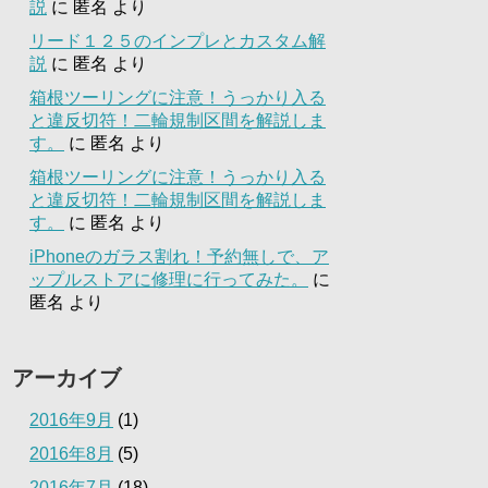
説
に
匿名
より
リード１２５のインプレとカスタム解
説
に
匿名
より
箱根ツーリングに注意！うっかり入る
と違反切符！二輪規制区間を解説しま
す。
に
匿名
より
箱根ツーリングに注意！うっかり入る
と違反切符！二輪規制区間を解説しま
す。
に
匿名
より
iPhoneのガラス割れ！予約無しで、ア
ップルストアに修理に行ってみた。
に
匿名
より
アーカイブ
2016年9月
(1)
2016年8月
(5)
2016年7月
(18)