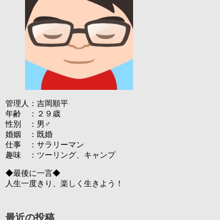
管理人：吉岡順平
年齢 ：２９歳
性別 ：男♂
婚姻 ：既婚
仕事 ：サラリーマン
趣味 ：ツーリング、キャンプ
◆最後に一言◆
人生一度きり、楽しく生きよう！
最近の投稿