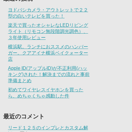
ヨドバシカメラ・アウトレットで２２
型の白いテレビを買った！
楽天で買ったオシャレなLEDリビング
ライト（リモコン無段階調光調色）、
３年使用レビュー
横浜駅。ランチにおススメのハンバー
ガー。クアアイナ横浜ベイクォーター
店
Apple ID(アップルID)が不正利用(ハッ
キング)された！解決までの流れと事前
準備まとめ
初めてワイヤレスイヤホンを買った
ら、めちゃくちゃ感動した件
最近のコメント
リード１２５のインプレとカスタム解