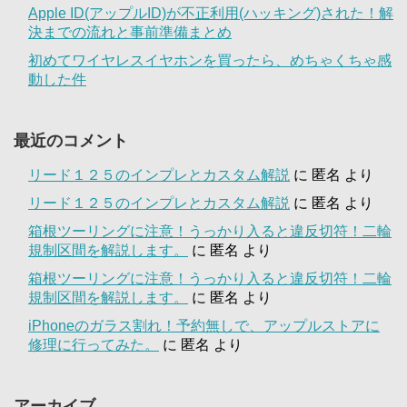
Apple ID(アップルID)が不正利用(ハッキング)された！解
決までの流れと事前準備まとめ
初めてワイヤレスイヤホンを買ったら、めちゃくちゃ感
動した件
最近のコメント
リード１２５のインプレとカスタム解説
に
匿名
より
リード１２５のインプレとカスタム解説
に
匿名
より
箱根ツーリングに注意！うっかり入ると違反切符！二輪
規制区間を解説します。
に
匿名
より
箱根ツーリングに注意！うっかり入ると違反切符！二輪
規制区間を解説します。
に
匿名
より
iPhoneのガラス割れ！予約無しで、アップルストアに
修理に行ってみた。
に
匿名
より
アーカイブ