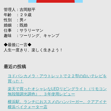
管理人：吉岡順平
年齢 ：２９歳
性別 ：男♂
婚姻 ：既婚
仕事 ：サラリーマン
趣味 ：ツーリング、キャンプ
◆最後に一言◆
人生一度きり、楽しく生きよう！
最近の投稿
ヨドバシカメラ・アウトレットで２２型の白いテレビを
買った！
楽天で買ったオシャレなLEDリビングライト（リモコン
無段階調光調色）、３年使用レビュー
横浜駅。ランチにおススメのハンバーガー。クアアイナ
横浜ベイクォーター店